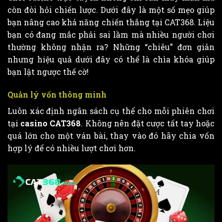
còn đòi hỏi chiến lược. Dưới đây là một số mẹo giúp
bạn nâng cao khả năng chiến thắng tại CAT368. Liệu
bạn có đang mắc phải sai lầm mà nhiều người chơi
thường không nhận ra? Những “chiêu” đơn giản
nhưng hiệu quả dưới đây có thể là chìa khóa giúp
bạn lật ngược thế cờ!
Quản lý vốn thông minh
Luôn xác định ngân sách cụ thể cho mỗi phiên chơi
tại
casino CAT368
. Không nên đặt cược tất tay hoặc
quá lớn cho một ván bài, thay vào đó hãy chia vốn
hợp lý để có nhiều lượt chơi hơn.