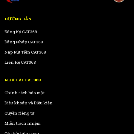
HƯỚNG DẪN
Đăng Ký CAT368
Đăng Nhập CAT368
Nạp Rút Tiền CAT368
Liên Hệ CAT368
NHÀ CÁI CAT368
Chính sách bảo mật
Điều khoản và Điều kiện
Quyền riêng tư
Miễn trách nhiệm
Câu hỏi liên quan