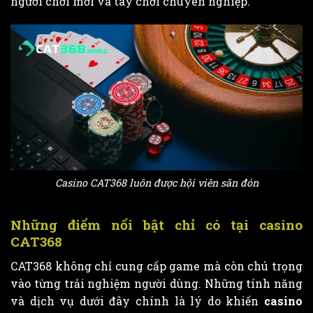
người chơi mới và tay chơi chuyên nghiệp.
Casino CAT368 luôn được hội viên săn đón
Những điểm nổi bật chỉ có tại casino
CAT368
CAT368 không chỉ cung cấp game mà còn chú trọng
vào từng trải nghiệm người dùng. Những tính năng
và dịch vụ dưới đây chính là lý do khiến
casino