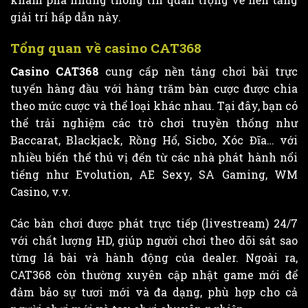
giải trí hấp dẫn này.
Tổng quan về casino CAT368
Casino CAT368
cung cấp nền tảng chơi bài trực
tuyến hàng đầu với hàng trăm bàn cược được chia
theo mức cược và thể loại khác nhau. Tại đây, bạn có
thể trải nghiệm các trò chơi truyền thống như
Baccarat, Blackjack, Rồng Hổ, Sicbo, Xóc Đĩa… với
nhiều biến thể thú vị đến từ các nhà phát hành nổi
tiếng như Evolution, AE Sexy, SA Gaming, WM
Casino, v.v.
Các bàn chơi được phát trực tiếp (livestream) 24/7
với chất lượng HD, giúp người chơi theo dõi sát sao
từng lá bài và hành động của dealer. Ngoài ra,
CAT368 còn thường xuyên cập nhật game mới để
đảm bảo sự tươi mới và đa dạng, phù hợp cho cả