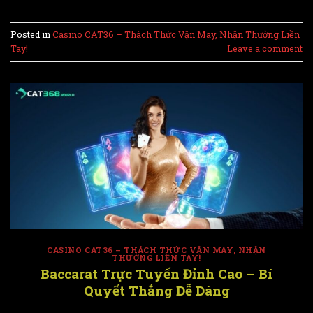
Posted in
Casino CAT36 – Thách Thức Vận May, Nhận Thưởng Liền
Tay!
Leave a comment
CASINO CAT36 – THÁCH THỨC VẬN MAY, NHẬN
THƯỞNG LIỀN TAY!
Baccarat Trực Tuyến Đỉnh Cao – Bí
Quyết Thắng Dễ Dàng