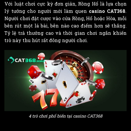
Với luật chơi cực kỳ đơn giản, Rồng Hổ là lựa chọn
lý tưởng cho người mới làm quen
casino CAT368
.
Người chơi đặt cược vào cửa Rồng, Hổ hoặc Hòa, mỗi
bên rút một lá bài, bên nào cao điểm hơn sẽ thắng.
Tỷ lệ trả thưởng cao và thời gian chơi ngắn khiến
trò này thu hút rất đông người chơi.
4 trò chơi phổ biến tại casino CAT368