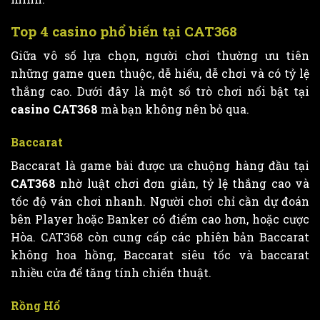
Top 4 casino phổ biến tại CAT368
Giữa vô số lựa chọn, người chơi thường ưu tiên
những game quen thuộc, dễ hiểu, dễ chơi và có tỷ lệ
thắng cao. Dưới đây là một số trò chơi nổi bật tại
casino CAT368
mà bạn không nên bỏ qua.
Baccarat
Baccarat là game bài được ưa chuộng hàng đầu tại
CAT368
nhờ luật chơi đơn giản, tỷ lệ thắng cao và
tốc độ ván chơi nhanh. Người chơi chỉ cần dự đoán
bên Player hoặc Banker có điểm cao hơn, hoặc cược
Hòa. CAT368 còn cung cấp các phiên bản Baccarat
không hoa hồng, Baccarat siêu tốc và baccarat
nhiều cửa để tăng tính chiến thuật.
Rồng Hổ