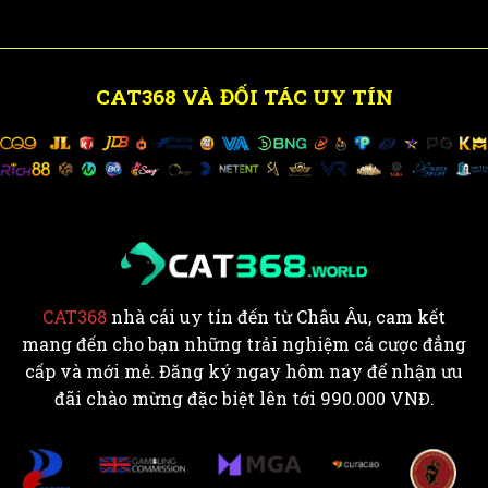
CAT368 VÀ ĐỐI TÁC UY TÍN
CAT368
nhà cái uy tín đến từ Châu Âu, cam kết
mang đến cho bạn những trải nghiệm cá cược đẳng
cấp và mới mẻ. Đăng ký ngay hôm nay để nhận ưu
đãi chào mừng đặc biệt lên tới 990.000 VNĐ.