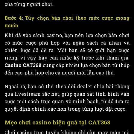
của từng người chơi.
Bước 4: Tùy chọn bàn chơi theo mức cược mong
muốn
Khi đã vào sảnh casino, bạn nên lựa chọn bàn chơi
có mức cược phù hợp với ngân sách cá nhân và
chiến lược đã đề ra. Mỗi bàn sẽ có giới hạn cược
riêng, vì vậy hãy cân nhắc kỹ trước khi tham gia.
Casino CAT368
cung cấp nhiều lựa chọn bàn từ thấp
đến cao, phù hợp cho cả người mới lẫn cao thủ.
Ngoài ra, bạn có thể theo dõi dealer chia bài thông
qua livestream sắc nét, giúp quan sát tình hình ván
cược một cách trực quan và minh bạch, từ đó đưa ra
quyết định chính xác hơn trong từng lượt đặt cược.
Mẹo chơi casino hiệu quả tại CAT368
Chơi casino trực tuyến không chỉ cần may mắn mà