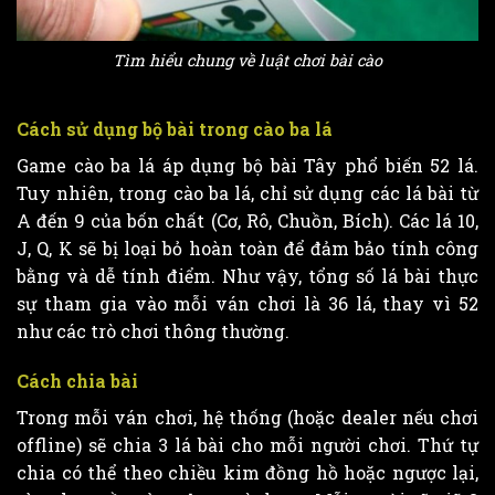
Tìm hiểu chung về luật chơi bài cào
Cách sử dụng bộ bài trong cào ba lá
Game cào ba lá áp dụng bộ bài Tây phổ biến 52 lá.
Tuy nhiên, trong
cào ba lá, chỉ sử dụng các lá bài từ
A đến 9 của bốn chất (Cơ, Rô, Chuồn, Bích). Các lá 10,
J, Q, K sẽ bị loại bỏ hoàn toàn để đảm bảo tính công
bằng và dễ tính điểm. Như vậy, tổng số lá bài thực
sự tham gia vào mỗi ván chơi là 36 lá, thay vì 52
như các trò chơi thông thường.
Cách chia bài
Trong mỗi ván chơi, hệ thống (hoặc dealer nếu chơi
offline) sẽ chia 3 lá bài cho mỗi người chơi. Thứ tự
chia có thể theo chiều kim đồng hồ hoặc ngược lại,