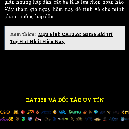
giản nhưng hấp dẫn, cào ba lá là lựa chọn hoàn hảo.
Hãy tham gia ngay hôm nay để rinh về cho mình
phần thưởng hấp dẫn.
Xem thêm:
Mậu Binh CAT368: Game Bài Trí
Tuệ Hot Nhất Hiện Nay
CAT368 VÀ ĐỐI TÁC UY TÍN