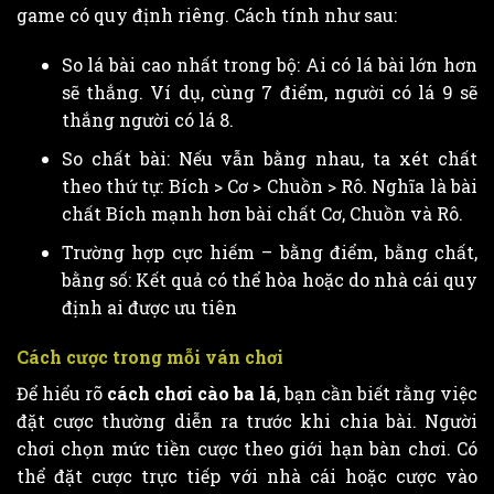
game có quy định riêng. Cách tính như sau:
So lá bài cao nhất trong bộ: Ai có lá bài lớn hơn
sẽ thắng. Ví dụ, cùng 7 điểm, người có lá 9 sẽ
thắng người có lá 8.
So chất bài: Nếu vẫn bằng nhau, ta xét chất
theo thứ tự: Bích > Cơ > Chuồn > Rô. Nghĩa là bài
chất Bích mạnh hơn bài chất Cơ, Chuồn và Rô.
Trường hợp cực hiếm – bằng điểm, bằng chất,
bằng số: Kết quả có thể hòa hoặc do nhà cái quy
định ai được ưu tiên
Cách cược trong mỗi ván chơi
Để hiểu rõ
cách chơi cào ba lá
, bạn cần biết rằng việc
đặt cược thường diễn ra trước khi chia bài. Người
chơi chọn mức tiền cược theo giới hạn bàn chơi. Có
thể đặt cược trực tiếp với nhà cái hoặc cược vào