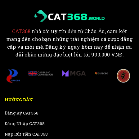
CAT368
nhà cái uy tín đến từ Châu Âu, cam kết
mang đến cho bạn những trải nghiệm cá cược đẳng
cấp và mới mẻ. Đăng ký ngay hôm nay để nhận ưu
đãi chào mừng đặc biệt lên tới 990.000 VNĐ.
HƯỚNG DẪN
Đăng Ký CAT368
Đăng Nhập CAT368
Nạp Rút Tiền CAT368