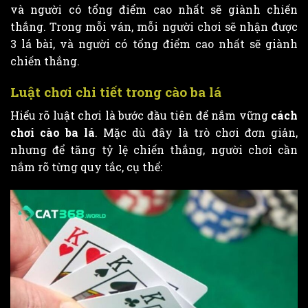
và người có tổng điểm cao nhất sẽ giành chiến
thắng. Trong mỗi ván, mỗi người chơi sẽ nhận được
3 lá bài, và người có tổng điểm cao nhất sẽ giành
chiến thắng.
Luật chơi chi tiết trong cào ba lá
Hiểu rõ luật chơi là bước đầu tiên để nắm vững
cách
chơi cào ba lá
. Mặc dù đây là trò chơi đơn giản,
nhưng để tăng tỷ lệ chiến thắng, người chơi cần
nắm rõ từng quy tắc, cụ thể: