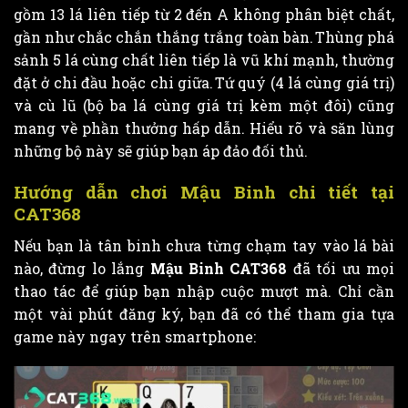
gồm 13 lá liên tiếp từ 2 đến A không phân biệt chất,
gần như chắc chắn thắng trắng toàn bàn. Thùng phá
sảnh 5 lá cùng chất liên tiếp là vũ khí mạnh, thường
đặt ở chi đầu hoặc chi giữa. Tứ quý (4 lá cùng giá trị)
và cù lũ (bộ ba lá cùng giá trị kèm một đôi) cũng
mang về phần thưởng hấp dẫn. Hiểu rõ và săn lùng
những bộ này sẽ giúp bạn áp đảo đối thủ.
Hướng dẫn chơi Mậu Binh chi tiết tại
CAT368
Nếu bạn là tân binh chưa từng chạm tay vào lá bài
nào, đừng lo lắng
Mậu Binh CAT368
đã tối ưu mọi
thao tác để giúp bạn nhập cuộc mượt mà. Chỉ cần
một vài phút đăng ký, bạn đã có thể tham gia tựa
game này ngay trên smartphone: