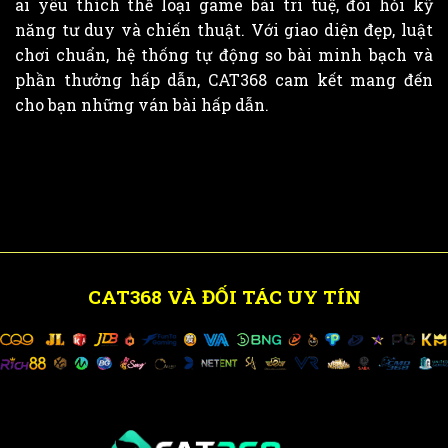
ai yêu thích thể loại game bài trí tuệ, đòi hỏi kỹ
năng tư duy và chiến thuật. Với giao diện đẹp, luật
chơi chuẩn, hệ thống tự động so bài minh bạch và
phần thưởng hấp dẫn, CAT368 cam kết mang đến
cho bạn những ván bài hấp dẫn.
CAT368 VÀ ĐỐI TÁC UY TÍN