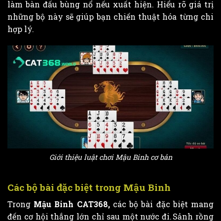
làm bàn đấu bùng nổ nếu xuất hiện. Hiểu rõ giá trị
những bộ này sẽ giúp bạn chiến thuật hóa từng chi
hợp lý.
Giới thiệu luật chơi Mậu Binh cơ bản
Các bộ bài đặc biệt trong Mậu Binh
Trong
Mậu Binh CAT368,
các bộ bài đặc biệt mang
đến cơ hội thắng lớn chỉ sau một nước đi. Sảnh rồng