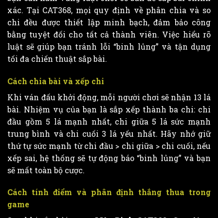
xác. Tại CAT368, mọi quy định về phân chia và so
chi đều được thiết lập minh bạch, đảm bảo công
bằng tuyệt đối cho tất cả thành viên. Việc hiểu rõ
luật sẽ giúp bạn tránh lỗi “binh lủng” và tận dụng
tối đa chiến thuật sắp bài.
Cách chia bài và xếp chi
Khi ván đấu khởi động, mỗi người chơi sẽ nhận 13 lá
bài. Nhiệm vụ của bạn là sắp xếp thành ba chi: chi
đầu gồm 5 lá mạnh nhất, chi giữa 5 lá sức mạnh
trung bình và chi cuối 3 lá yếu nhất. Hãy nhớ giữ
thứ tự sức mạnh từ chi đầu > chi giữa > chi cuối, nếu
xếp sai, hệ thống sẽ tự động báo “binh lủng” và bạn
sẽ mất toàn bộ cược.
Cách tính điểm và phân định thắng thua trong
game