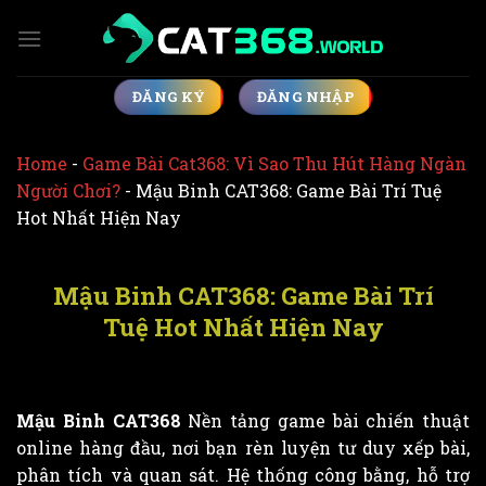
Skip
to
content
ĐĂNG KÝ
ĐĂNG NHẬP
Home
-
Game Bài Cat368: Vì Sao Thu Hút Hàng Ngàn
Người Chơi?
-
Mậu Binh CAT368: Game Bài Trí Tuệ
Hot Nhất Hiện Nay
Mậu Binh CAT368: Game Bài Trí
Tuệ Hot Nhất Hiện Nay
Mậu Binh CAT368
Nền tảng game bài chiến thuật
online hàng đầu, nơi bạn rèn luyện tư duy xếp bài,
phân tích và quan sát. Hệ thống công bằng, hỗ trợ