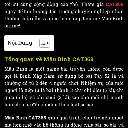
tối ưu cùng cộng đồng cao thủ. Tham gia
CAT368
ngay để tận hưởng đấu trường chuyên nghiệp, nhận
thưởng hấp dẫn và giao lưu cùng đam mê Mậu Binh
online!
Nội Dung
Tổng quan về Mậu Binh CAT368
Mậu Binh là một game bài truyền thống còn được
gọi là Binh Xập Xám, sử dụng bộ bài Tây 52 lá và
thường có từ 2 đến 4 người chơi. Nhiệm vụ của mỗi
người là xếp 13 lá bài thành 3 chi: chi đầu (5 lá), chi
giữa (5 lá) và chi cuối (3 lá), sao cho mỗi chi mạnh
hơn chi của đối phương theo luật so bài.
Mậu Binh CAT368
giúp quá trình chơi trở nên mượt
mà hơn nhờ vào hệ thống tự động chia bài, so bài và